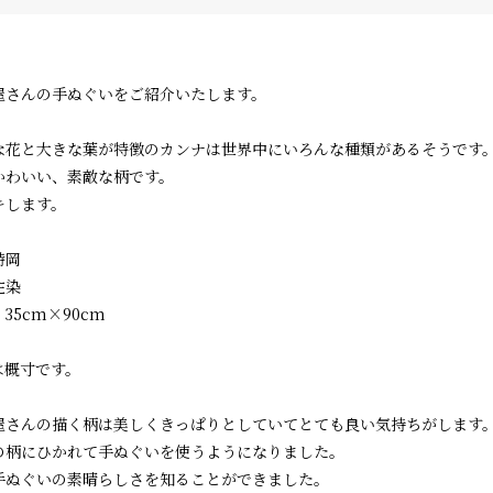
屋さんの手ぬぐいをご紹介いたします。
な花と大きな葉が特徴のカンナは世界中にいろんな種類があるそうです
かわいい、素敵な柄です。
キします。
特岡
注染
35cm×90cm
は概寸です。
屋さんの描く柄は美しくきっぱりとしていてとても良い気持ちがします
の柄にひかれて手ぬぐいを使うようになりました。
手ぬぐいの素晴らしさを知ることができました。