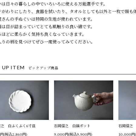
いは日々の暮らしの中でいろいろに使える万能選手です。
チがわりにしたり、食器を拭いたり、タオルとしても以外と一枚で頭も
屋さんの手ぬぐいは特岡の生地が使われています。
岡は目が詰まっていてとても肌触りの良い綿です。
うほどに柔らかく気持ち良くなっていきます。
入りの柄を見つけてぜひ一度使ってみてください。
 UP ITEM
ピックアップ商品
信之 白ふくふく6寸皿
石岡信之 白鎬ポット
石岡信之
0円(税込2,860円)
9,000円(税込9,900円)
10,000円