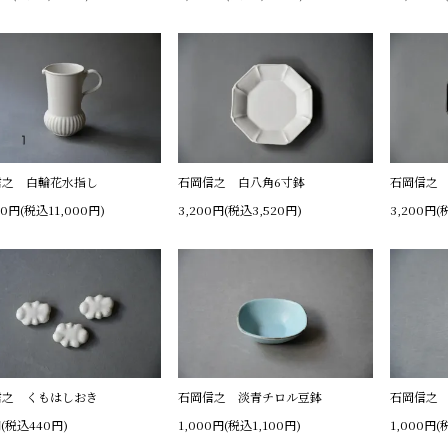
信之 白輪花水指し
石岡信之 白八角6寸鉢
石岡信之 
00円(税込11,000円)
3,200円(税込3,520円)
3,200円(
信之 くもはしおき
石岡信之 淡青チロル豆鉢
石岡信之
円(税込440円)
1,000円(税込1,100円)
1,000円(