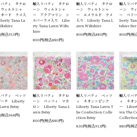
リバティ タナロ
輸入リバティ タナロ
輸入リバティ タナロ
輸入リバ
 ウィルトシャ
ーン ウィルトシャ
ーン ウィルトシャ
ーン ウ
ジオード ラメ入
ー アクアマリン シ
ー エメラルド ラメ
ー ベリー
berty Tana La
ルバーラメ入り Libe
入り Liberty Tana L
berty Ta
ltshire
rty Tana Lawn Wilts
awn Wiltshire
tshire Ber
hire
(税込913円)
800円(税込880円)
800円(税
800円(税込880円)
リバティ ベッツ
輸入リバティ タナロ
輸入リバティ ベッツ
輸入リバ
ーチ Liberty
ーン ベッツィ マカ
ィ ネオン×ピンク
ィ ネオ
Lawn Betsy
ロン Liberty Tana L
Liberty Tana Lawn T
ー Libert
awn Betsy
he Confection Colle
wn The C
(税込968円)
ction Betsy
Collectio
800円(税込880円)
830円(税込913円)
880円(税