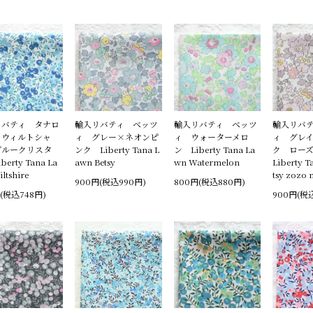
リバティ タナロ
輸入リバティ ベッツ
輸入リバティ ベッツ
輸入リバ
 ウィルトシャ
ィ グレー×ネオンピ
ィ ウォーターメロ
ィ グレ
ブルークリスタ
ンク Liberty Tana L
ン Liberty Tana La
ク ロー
berty Tana La
awn Betsy
wn Watermelon
Liberty T
ltshire
tsy zozo
900円(税込990円)
800円(税込880円)
(税込748円)
900円(税