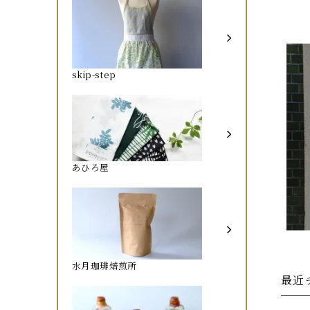
skip-step
あひろ屋
水月珈琲焙煎所
最近