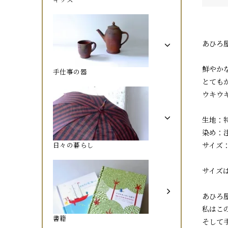
あひろ
鮮やか
手仕事の器
とても
ウキウ
生地：
染め：
日々の暮らし
サイズ：
サイズ
あひろ
私はこ
書籍
そして