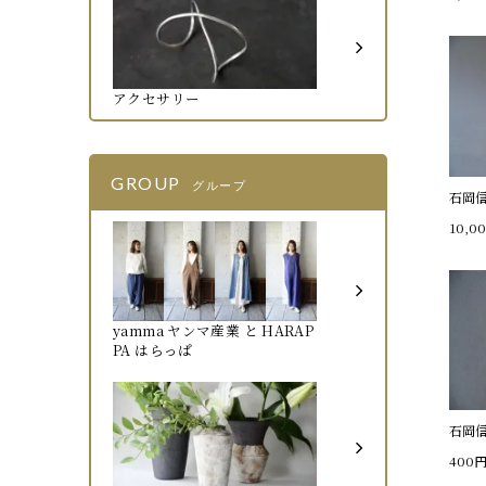
アクセサリー
GROUP
グループ
石岡
10,0
yamma ヤンマ産業 と HARAP
PA はらっぱ
石岡
400