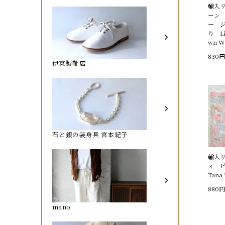
輸入
ーン
ー 
り Li
wn Wi
830円
伊東製靴店
石と銀の装身具 宮本紀子
輸入
ィ ピ
Tana 
880円
mano