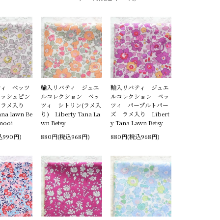
ティ ベッツ
輸入リバティ ジュエ
輸入リバティ ジュエ
イッシュピン
ルコレクション ベッ
ルコレクション ベッ
ズラメ入り
ツィ シトリン(ラメ入
ツィ パープルトパー
ana lawn Be
り) Liberty Tana La
ズ ラメ入り Libert
 mooi
wn Betsy
y Tana Lawn Betsy
込990円)
880円(税込968円)
880円(税込968円)