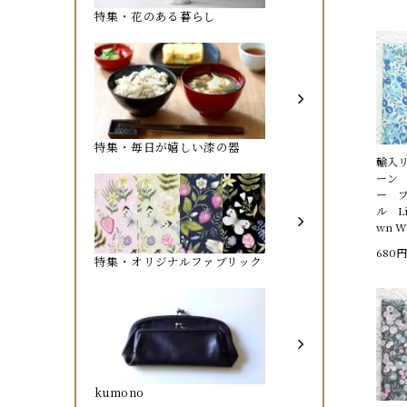
特集・花のある暮らし
特集・毎日が嬉しい漆の器
輸入
ーン
ー 
ル Li
wn Wi
680円
特集・オリジナルファブリック
kumono