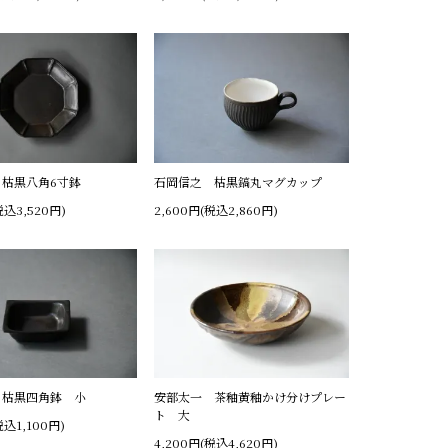
枯黒八角6寸鉢
石岡信之 枯黒鎬丸マグカップ
税込3,520円)
2,600円(税込2,860円)
 枯黒四角鉢 小
安部太一 茶釉黄釉かけ分けプレー
ト 大
税込1,100円)
4,200円(税込4,620円)