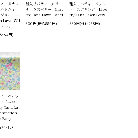
ティ タナロ
輸入リバティ カペ
輸入リバティ ベッツ
ィルトシャ
ル ラズベリー Libe
ィ スプリング Libe
ジョイ Li
rty Tana Lawn Capel
rty Tana Lawn Betsy
na Lawn Wil
800円(税込880円)
880円(税込968円)
ry Joy
込880円)
ティ ベッツ
ン×イエロ
y Tana La
onfection
n Betsy
込968円)