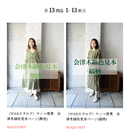
13
1
13
全
商品
-
表示
（WEBカタログ）ヤンマ産業 会
（WEBカタログ）ヤンマ産業 会
津木綿色見本ページ(無地)
津木綿色見本ページ(縞柄)
SOLD OUT
SOLD OUT