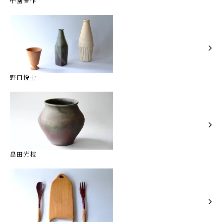
中園晋作
野口悦士
畠田光枝