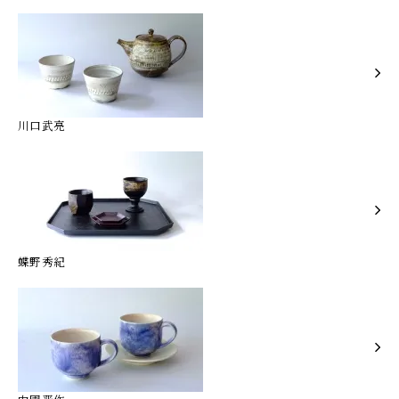
川口武亮
蝶野秀紀