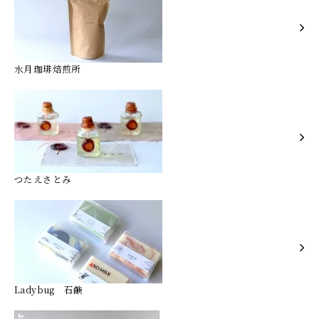
水月珈琲焙煎所
つたえさとみ
Ladybug 石鹸