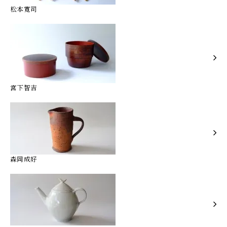
松本寛司
宮下智吉
森岡成好