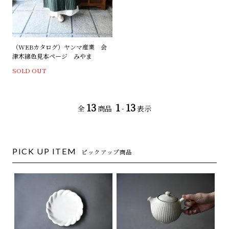
（WEBカタログ）ヤンマ産業 会
津木綿色見本ページ みやま
SOLD OUT
13
1
13
全
商品
-
表示
PICK UP ITEM
ピックアップ商品