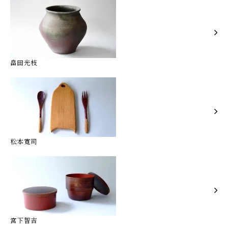
畠田光枝
松本寛司
宮下智吉