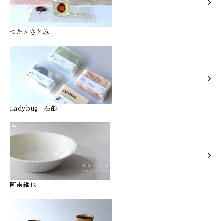
つたえさとみ
Ladybug 石鹸
阿南維也