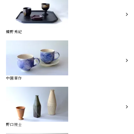
蝶野秀紀
中園晋作
野口悦士