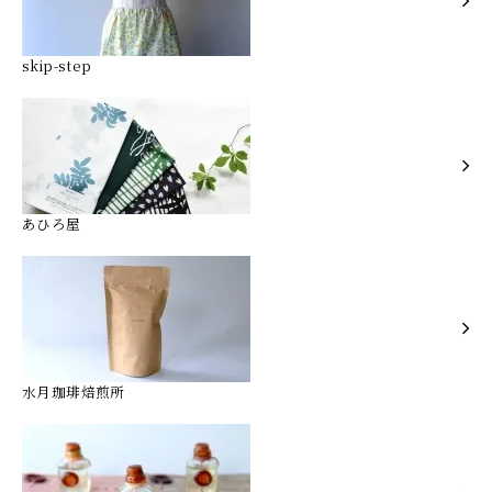
skip-step
あひろ屋
水月珈琲焙煎所