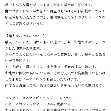
反でも小さな傷やプリントズレがある場合がございます。
傷やプリントズレが大きくて目立つものはその旨記載の上お安く
販売させていただきますが、生地端などの多少のプリントミスな
どはご容赦くださいませ。
【輸入リバティについて】
輸入リバティは、国産のものに比べて、若干生地が厚めでしっか
りした印象があります。
シルクのようにたいへんしなやかな質感と、美しい鮮やかな色合
いが特徴的です。
とても軽くて扱いやすく、また仕立て栄えのする生地です。
生地のお値段は高いのですが、その分丈夫でお洗濯後シワをのば
して干せばノーアイロンでお召しいただけます。
何度もお洗濯しても、あまり風合いを損なわないのも魅力です。
ベッツィ ダスティピンク×グレーについて
イギリスのショップオリジナルの商品です。
大人服はもちろん、子ども服や雑貨にもオススメのファブリック