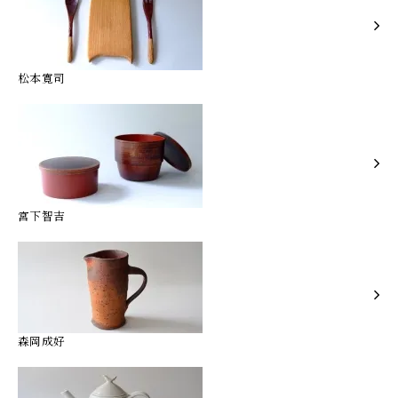
松本寛司
宮下智吉
森岡成好