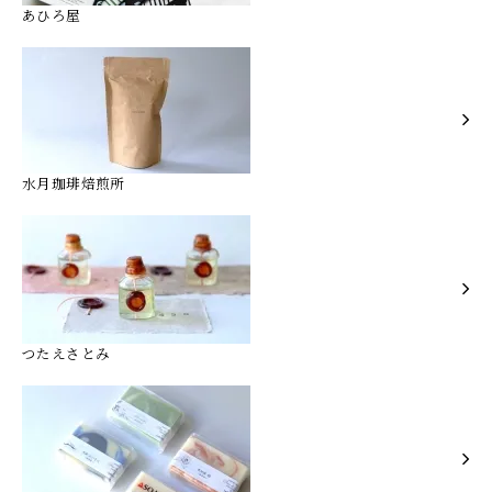
あひろ屋
水月珈琲焙煎所
つたえさとみ