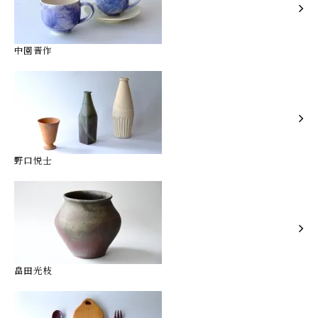
中園晋作
野口悦士
畠田光枝