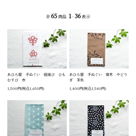
65
1
36
全
商品
-
表示
あひろ屋 手ぬぐい 紐結び ひも
あひろ屋 手ぬぐい 宿木 やどり
むすび 赤
ぎ 茶色
1,500円(税込1,650円)
1,400円(税込1,540円)