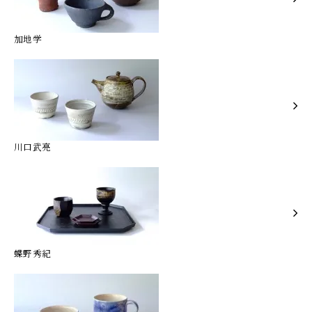
加地学
川口武亮
蝶野秀紀