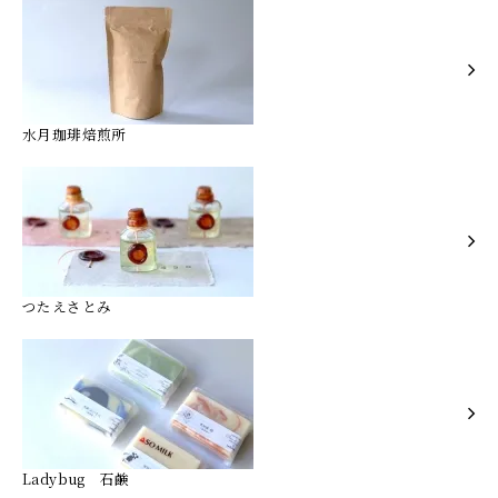
水月珈琲焙煎所
つたえさとみ
Ladybug 石鹸