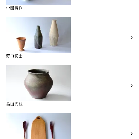
中園晋作
野口悦士
畠田光枝