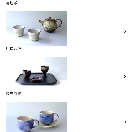
加地学
川口武亮
蝶野秀紀