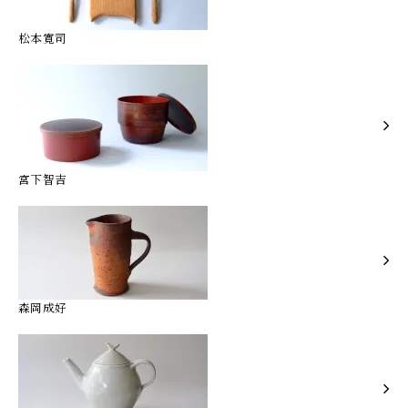
松本寛司
宮下智吉
森岡成好