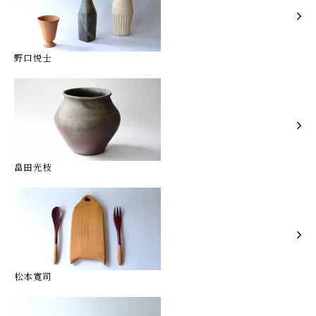
野口悦士
畠田光枝
松本寛司