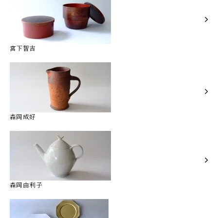
宮下智吉
森岡成好
森岡由利子