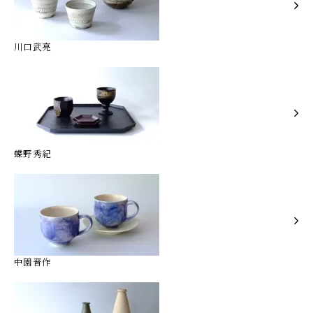
川口武亮
蝶野秀紀
中園晋作