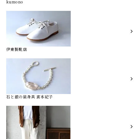
kumono
伊東製靴店
石と銀の装身具 宮本紀子