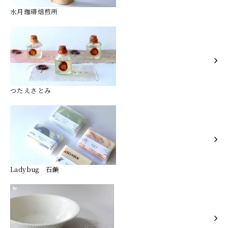
水月珈琲焙煎所
つたえさとみ
Ladybug 石鹸