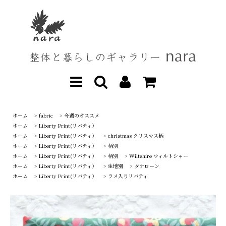
ホーム
>
fabric
>
今週のオススメ
ホーム
>
Liberty Print(リバティ）
ホーム
>
Liberty Print(リバティ）
>
christmas クリスマス柄
ホーム
>
Liberty Print(リバティ）
>
柄別
ホーム
>
Liberty Print(リバティ）
>
柄別
>
Wiltshire ウィルトシャー
ホーム
>
Liberty Print(リバティ）
>
生地別
>
タナローン
ホーム
>
Liberty Print(リバティ）
>
ラメ入りリバティ