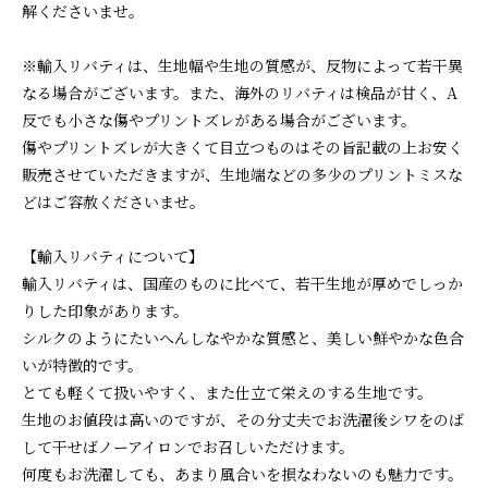
解くださいませ。
※輸入リバティは、生地幅や生地の質感が、反物によって若干異
なる場合がございます。また、海外のリバティは検品が甘く、A
反でも小さな傷やプリントズレがある場合がございます。
傷やプリントズレが大きくて目立つものはその旨記載の上お安く
販売させていただきますが、生地端などの多少のプリントミスな
どはご容赦くださいませ。
【輸入リバティについて】
輸入リバティは、国産のものに比べて、若干生地が厚めでしっか
りした印象があります。
シルクのようにたいへんしなやかな質感と、美しい鮮やかな色合
いが特徴的です。
とても軽くて扱いやすく、また仕立て栄えのする生地です。
生地のお値段は高いのですが、その分丈夫でお洗濯後シワをのば
して干せばノーアイロンでお召しいただけます。
何度もお洗濯しても、あまり風合いを損なわないのも魅力です。