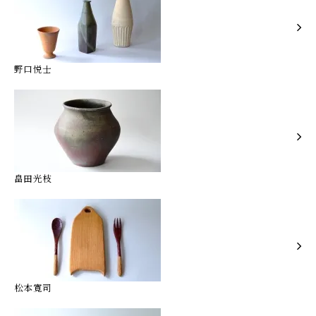
野口悦士
畠田光枝
松本寛司