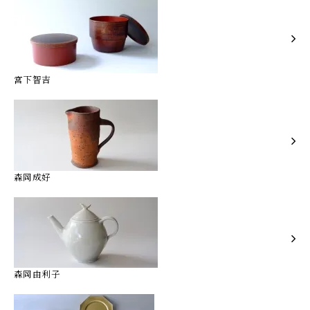
宮下智吉
森岡成好
森岡由利子