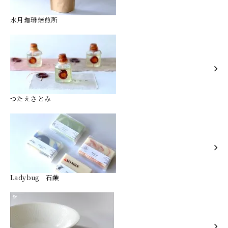
水月珈琲焙煎所
つたえさとみ
Ladybug 石鹸