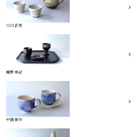
川口武亮
蝶野秀紀
中園晋作