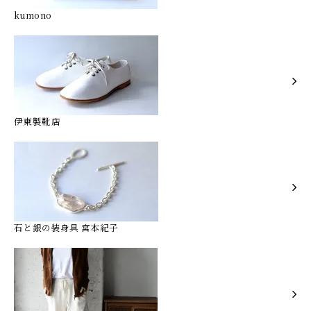
kumono
伊東製靴店
石と銀の装身具 宮本紀子