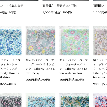
信之 くもはしおき
石岡信之 淡青チロル豆鉢
石岡信之
円(税込440円)
1,000円(税込1,100円)
1,000円(
リバティ タナロ
輸入リバティ ベッツ
輸入リバティ ベッツ
輸入リバ
 ウィルトシャ
ィ グレー×ネオンピ
ィ ウォーターメロ
ィ グレ
ブルークリスタ
ンク Liberty Tana L
ン Liberty Tana La
ク ロー
berty Tana La
awn Betsy
wn Watermelon
Liberty T
ltshire
tsy zozo
900円(税込990円)
800円(税込880円)
(税込748円)
900円(税