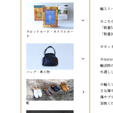
輸入リバテ
※こちら
「数量5
タロットカード・オラクルカー
「数量
ド
※カッ
※na
輸送時
水通し
バッグ・革小物
※輸入
さな傷
傷やプ
靴
容赦く