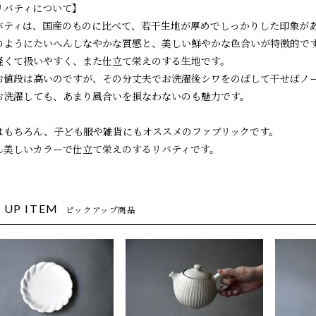
リバティについて】
バティは、国産のものに比べて、若干生地が厚めでしっかりした印象が
のようにたいへんしなやかな質感と、美しい鮮やかな色合いが特徴的で
軽くて扱いやすく、また仕立て栄えのする生地です。
お値段は高いのですが、その分丈夫でお洗濯後シワをのばして干せばノ
お洗濯しても、あまり風合いを損なわないのも魅力です。
はもちろん、子ども服や雑貨にもオススメのファブリックです。
ん美しいカラーで仕立て栄えのするリバティです。
 UP ITEM
ピックアップ商品