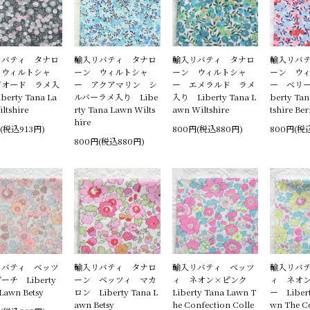
リバティ タナロ
輸入リバティ タナロ
輸入リバティ タナロ
輸入リバ
 ウィルトシャ
ーン ウィルトシャ
ーン ウィルトシャ
ーン ウ
ジオード ラメ入
ー アクアマリン シ
ー エメラルド ラメ
ー ベリー
berty Tana La
ルバーラメ入り Libe
入り Liberty Tana L
berty Ta
ltshire
rty Tana Lawn Wilts
awn Wiltshire
tshire Ber
hire
(税込913円)
800円(税込880円)
800円(税
800円(税込880円)
リバティ ベッツ
輸入リバティ タナロ
輸入リバティ ベッツ
輸入リバ
ーチ Liberty
ーン ベッツィ マカ
ィ ネオン×ピンク
ィ ネオ
Lawn Betsy
ロン Liberty Tana L
Liberty Tana Lawn T
ー Libert
awn Betsy
he Confection Colle
wn The C