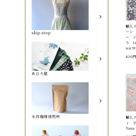
輸入
ーン
skip-step
ー 
り Li
wn Wi
830円
あひろ屋
水月珈琲焙煎所
輸入
ィ ピ
Tana 