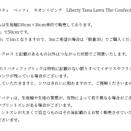
ィ ベッツィ ネオン×ピンク Liberty Tana Lawn The Confection 
は生地幅130cm×10cm単位で販売しております。
」で50cmです。
10」で1mとなりますので、3mご希望の場合は「数量30」でご購入くだ
トクロス と記載のあるもの以外はつながった状態でご用意いたします。
raのリバティファブリックは特別に記載のない限りすべてイギリスやフ
のシワが残っている場合がございます。
していただきますと、シワはきれいに取れますので、ご理解くださいま
リバティは、生地幅や生地の質感が、反物によって若干異なる場合がご
やプリントズレがある場合がございます。
リントズレが大きくて目立つものはその旨記載の上お安く販売させてい
ださいませ。