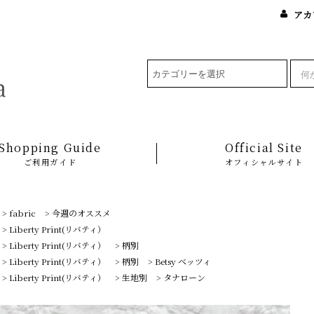
アカ
Shopping Guide
Official Site
ご利用ガイド
オフィシャルサイト
>
fabric
>
今週のオススメ
>
Liberty Print(リバティ）
>
Liberty Print(リバティ）
>
柄別
>
Liberty Print(リバティ）
>
柄別
>
Betsy ベッツィ
>
Liberty Print(リバティ）
>
生地別
>
タナローン