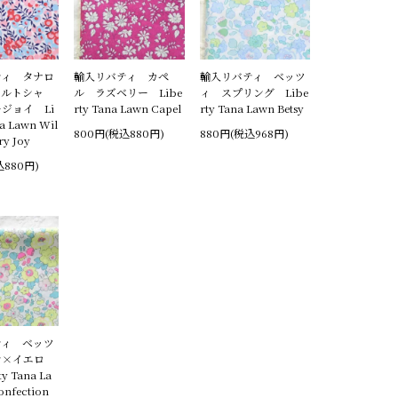
ティ タナロ
輸入リバティ カペ
輸入リバティ ベッツ
ィルトシャ
ル ラズベリー Libe
ィ スプリング Libe
ジョイ Li
rty Tana Lawn Capel
rty Tana Lawn Betsy
na Lawn Wil
800円(税込880円)
880円(税込968円)
ry Joy
込880円)
ティ ベッツ
ン×イエロ
y Tana La
onfection