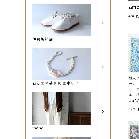
石岡
400
伊東製靴店
輸入
石と銀の装身具 宮本紀子
ーン
ー 
ル Li
wn Wi
680円
mano