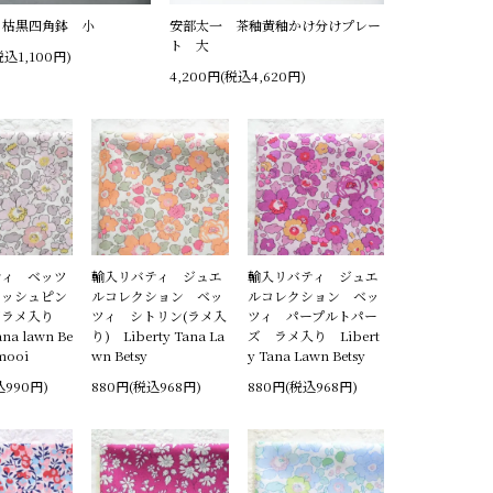
 枯黒四角鉢 小
安部太一 茶釉黄釉かけ分けプレー
ト 大
税込1,100円)
4,200円(税込4,620円)
ティ ベッツ
輸入リバティ ジュエ
輸入リバティ ジュエ
イッシュピン
ルコレクション ベッ
ルコレクション ベッ
ズラメ入り
ツィ シトリン(ラメ入
ツィ パープルトパー
ana lawn Be
り) Liberty Tana La
ズ ラメ入り Libert
 mooi
wn Betsy
y Tana Lawn Betsy
込990円)
880円(税込968円)
880円(税込968円)