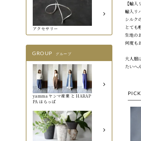
【輸入
輸入リ
シルク
とても
アクセサリー
生地の
何度も
GROUP
グループ
大人服
たいへ
PICK
yamma ヤンマ産業 と HARAP
PA はらっぱ