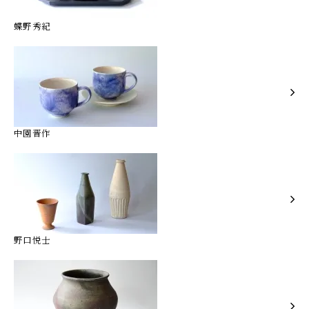
蝶野秀紀
中園晋作
野口悦士