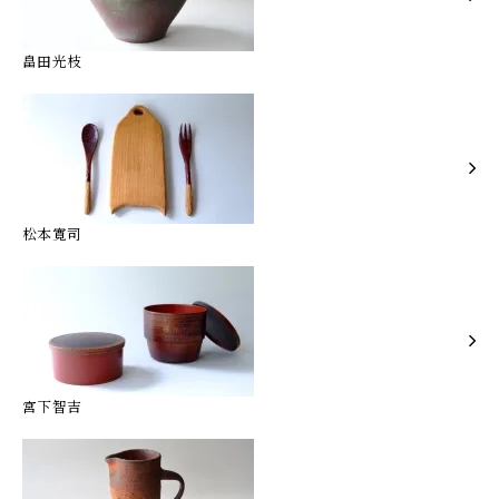
畠田光枝
松本寛司
宮下智吉