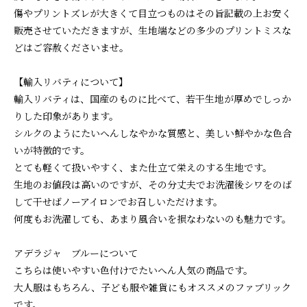
傷やプリントズレが大きくて目立つものはその旨記載の上お安く
販売させていただきますが、生地端などの多少のプリントミスな
どはご容赦くださいませ。
【輸入リバティについて】
輸入リバティは、国産のものに比べて、若干生地が厚めでしっか
りした印象があります。
シルクのようにたいへんしなやかな質感と、美しい鮮やかな色合
いが特徴的です。
とても軽くて扱いやすく、また仕立て栄えのする生地です。
生地のお値段は高いのですが、その分丈夫でお洗濯後シワをのば
して干せばノーアイロンでお召しいただけます。
何度もお洗濯しても、あまり風合いを損なわないのも魅力です。
アデラジャ ブルーについて
こちらは使いやすい色付けでたいへん人気の商品です。
大人服はもちろん、子ども服や雑貨にもオススメのファブリック
です。