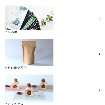
あひろ屋
水月珈琲焙煎所
つたえさとみ