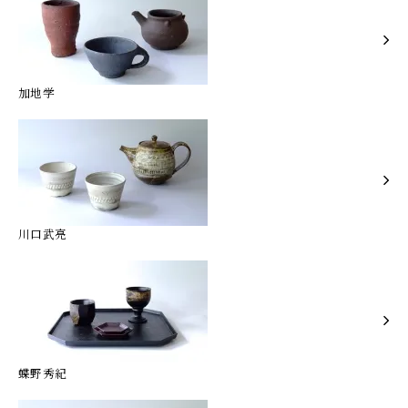
加地学
川口武亮
蝶野秀紀