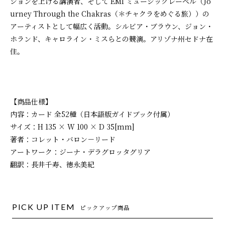
ションを上げる講演者、そして EMI ミュージックレーベル（Jo
urney Through the Chakras（＊チャクラをめぐる旅））の
アーティストとして幅広く活動。シルビア・ブラウン、ジョン・
ホランド、キャロライン・ミスらとの競演。アリゾナ州セドナ在
住。
【商品仕様】
内容：カード 全52種（日本語版ガイドブック付属）
サイズ：H 135 × W 100 × D 35[mm]
著者：コレット・バロン－リード
アートワーク：ジーナ・デラグロッタグリア
翻訳：長井千寿、徳永美紀
PICK UP ITEM
ピックアップ商品