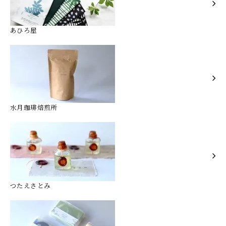
あひろ屋
水月珈琲焙煎所
つたえさとみ