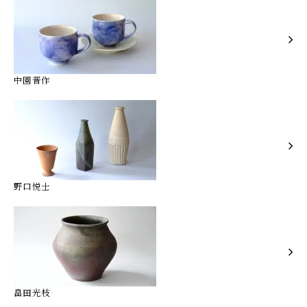
中園晋作
野口悦士
畠田光枝