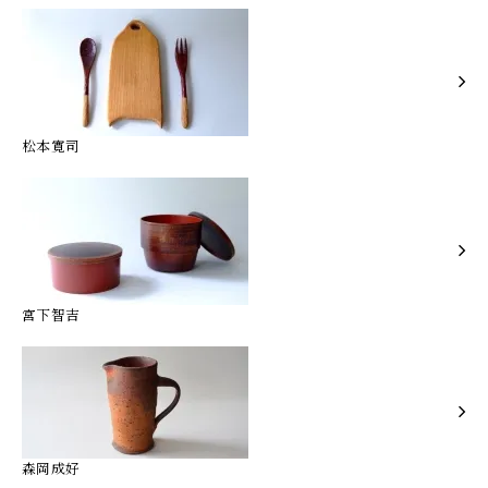
松本寛司
宮下智吉
森岡成好