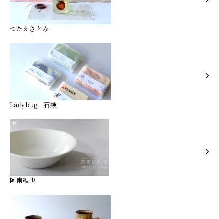
つたえさとみ
Ladybug 石鹸
阿南維也