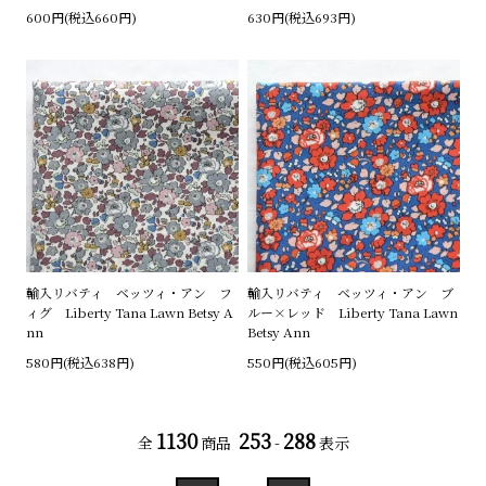
600円(税込660円)
630円(税込693円)
輸入リバティ ベッツィ・アン フ
輸入リバティ ベッツィ・アン ブ
ィグ Liberty Tana Lawn Betsy A
ルー×レッド Liberty Tana Lawn
nn
Betsy Ann
580円(税込638円)
550円(税込605円)
1130
253
288
全
商品
-
表示