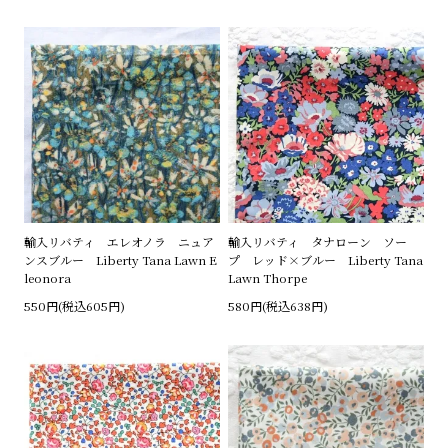
輸入リバティ エレオノラ ニュア
輸入リバティ タナローン ソー
ンスブルー Liberty Tana Lawn E
プ レッド×ブルー Liberty Tana
leonora
Lawn Thorpe
550円(税込605円)
580円(税込638円)