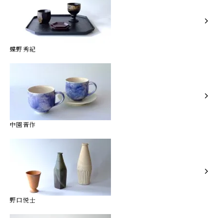
蝶野秀紀
中園晋作
野口悦士