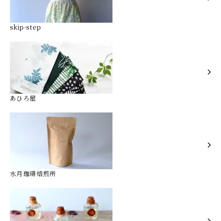
skip-step
あひろ屋
水月珈琲焙煎所