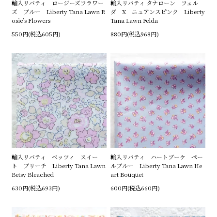
輸入リバティ ロージーズフラワー
輸入リバティ タナローン フェル
ズ ブルー Liberty Tana Lawn R
ダ X ニュアンスピンク Liberty
osie’s Flowers
Tana Lawn Felda
550円(税込605円)
880円(税込968円)
輸入リバティ ベッツィ スイー
輸入リバティ ハートブーケ ペー
ト ブリーチ Liberty Tana Lawn
ルブルー Liberty Tana Lawn He
Betsy Bleached
art Bouquet
630円(税込693円)
600円(税込660円)