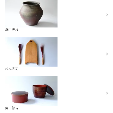
畠田光枝
松本寛司
宮下智吉