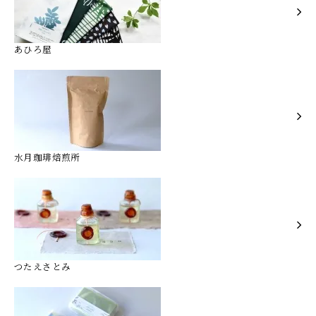
あひろ屋
水月珈琲焙煎所
つたえさとみ