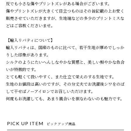
反でも小さな傷やプリントズレがある場合がございます。
傷やプリントズレが大きくて目立つものはその旨記載の上お安く
販売させていただきますが、生地端などの多少のプリントミスな
どはご容赦くださいませ。
【輸入リバティについて】
輸入リバティは、国産のものに比べて、若干生地が厚めでしっか
りした印象があります。
シルクのようにたいへんしなやかな質感と、美しい鮮やかな色合
いが特徴的です。
とても軽くて扱いやすく、また仕立て栄えのする生地です。
生地のお値段は高いのですが、その分丈夫でお洗濯後シワをのば
して干せばノーアイロンでお召しいただけます。
何度もお洗濯しても、あまり風合いを損なわないのも魅力です。
PICK UP ITEM
ピックアップ商品