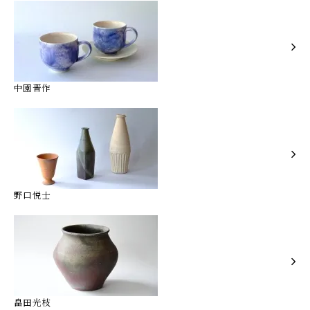
中園晋作
野口悦士
畠田光枝