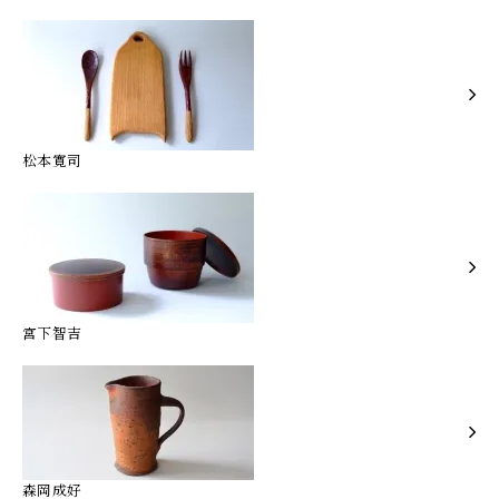
松本寛司
宮下智吉
森岡成好