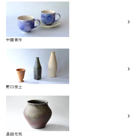
中園晋作
野口悦士
畠田光枝