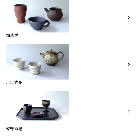
加地学
川口武亮
蝶野秀紀