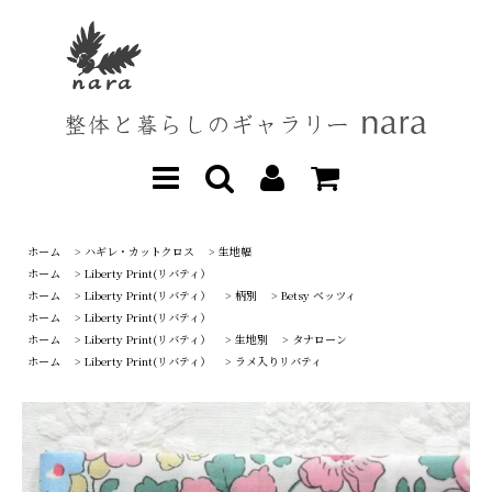
ホーム
>
ハギレ・カットクロス
>
生地幅
ホーム
>
Liberty Print(リバティ）
ホーム
>
Liberty Print(リバティ）
>
柄別
>
Betsy ベッツィ
ホーム
>
Liberty Print(リバティ）
ホーム
>
Liberty Print(リバティ）
>
生地別
>
タナローン
ホーム
>
Liberty Print(リバティ）
>
ラメ入りリバティ