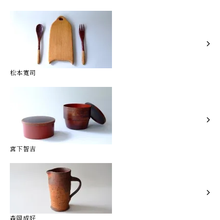
松本寛司
宮下智吉
森岡成好