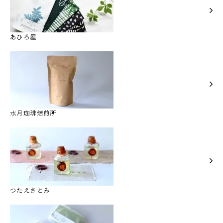
あひろ屋
水月珈琲焙煎所
つたえさとみ