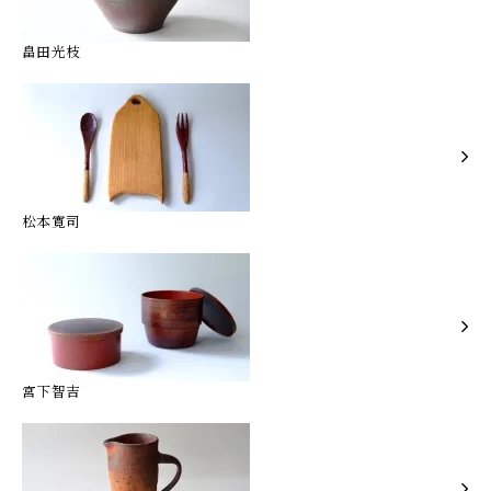
畠田光枝
松本寛司
宮下智吉