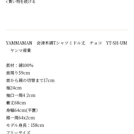
買い物を続ける
YAMMAMAN 会津木綿Tシャツミドル丈 チョコ YT-SH-UM
ヤンマ産業
素材：綿100%
首周り59cm
首から肩の切替まで17cm
袖24cm
袖口一周4 2cm
着丈68cm
身幅64cm(平置）
裾一周64x2cm
モデル身長：158cm
フリーサイズ