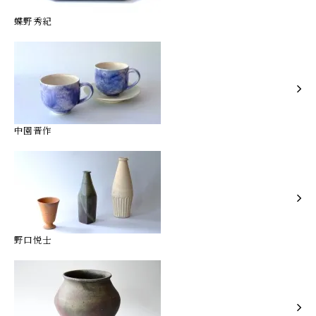
蝶野秀紀
中園晋作
野口悦士