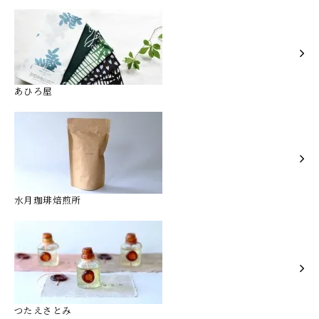
あひろ屋
水月珈琲焙煎所
つたえさとみ