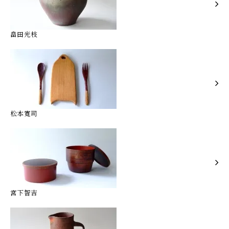
畠田光枝
松本寛司
宮下智吉