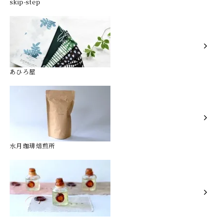
skip-step
あひろ屋
水月珈琲焙煎所