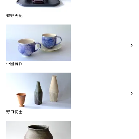
蝶野秀紀
中園晋作
野口悦士