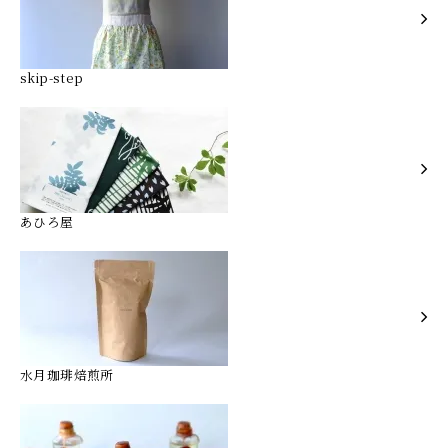
skip-step
あひろ屋
水月珈琲焙煎所