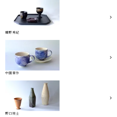
蝶野秀紀
中園晋作
野口悦士