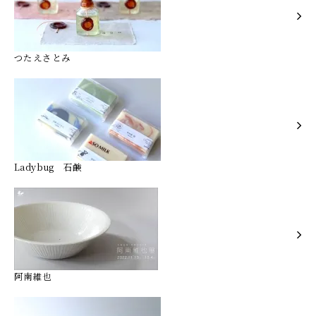
つたえさとみ
Ladybug 石鹸
阿南維也