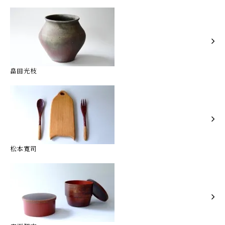
畠田光枝
松本寛司