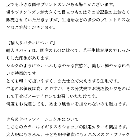
反でも小さな傷やプリントズレがある場合がございます。
傷やプリントズレが大きくて目立つものはその旨記載の上お安く
販売させていただきますが、生地端などの多少のプリントミスな
どはご容赦くださいませ。
【輸入リバティについて】
輸入リバティは、国産のものに比べて、若干生地が厚めでしっか
りした印象があります。
シルクのようにたいへんしなやかな質感と、美しい鮮やかな色合
いが特徴的です。
とても軽くて扱いやすく、また仕立て栄えのする生地です。
生地のお値段は高いのですが、その分丈夫でお洗濯後シワをのば
して干せばノーアイロンでお召しいただけます。
何度もお洗濯しても、あまり風合いを損なわないのも魅力です。
きらめきベッツィ シュクルについて
こちらのカラーはイギリスのショップの限定カラーの商品です。
大人服はもちろん、子ども服や雑貨にもオススメのファブリック