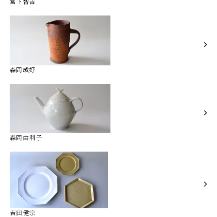
宮下智吉
森岡成好
森岡由利子
吉田健宗