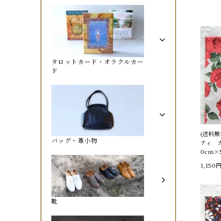
タロットカード・オラクルカー
ド
(送料
バッグ・革小物
ティ 
0cm×
1,150
靴