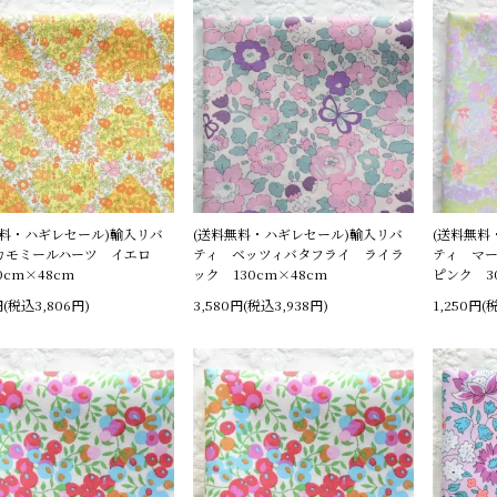
無料・ハギレセール)輸入リバ
(送料無料・ハギレセール)輸入リバ
(送料無料
カモミールハーツ イエロ
ティ ベッツィバタフライ ライラ
ティ マ
0cm×48cm
ック 130cm×48cm
ピンク 3
円(税込3,806円)
3,580円(税込3,938円)
1,250円(