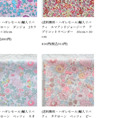
・ハギレセール)輸入リバ
(送料無料・ハギレセール)輸入リバ
ローン ダンジョ Jカラ
ティ エマアンドジョージーナ ア
×30cm
プリコットラベンダー 30cm×30
cm
込880円)
830円(税込913円)
・ハギレセール)輸入リバ
(送料無料・ハギレセール)輸入リバ
ナローン ベッツィ ネオ
ティ タナローン ベッツィ ピー