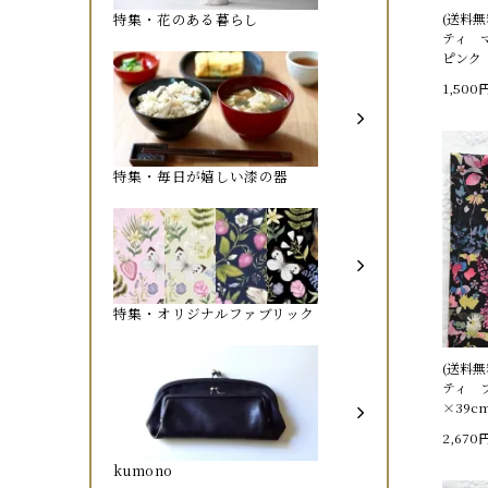
特集・花のある暮らし
(送料
ティ 
ピンク 
1,500
特集・毎日が嬉しい漆の器
特集・オリジナルファブリック
(送料
ティ 
×39c
2,670
kumono