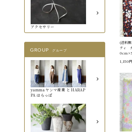
アクセサリー
(送料
ティ 
GROUP
グループ
0cm×
1,150
yamma ヤンマ産業 と HARAP
PA はらっぱ