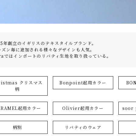
875年創立のイギリスのテキスタイルブランド。
ーズン毎に追加される様々なデザインも人気。
araではインポートのリバティ生地を取り扱っている。
ristmas クリスマス
Bonpoint起用カラー
BO
柄
ARAMEL起用カラー
Olivier起用カラー
soo
柄別
リバティのウェア