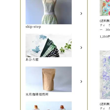
(送料
ティ 
skip-step
ー 30
1,250
あひろ屋
水月珈琲焙煎所
(送料
ティ 