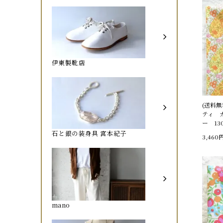
伊東製靴店
(送料
ティ 
ー 13
石と銀の装身具 宮本紀子
3,460
mano