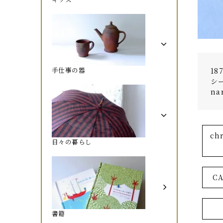
手仕事の器
1
シ
n
ch
日々の暮らし
C
書籍