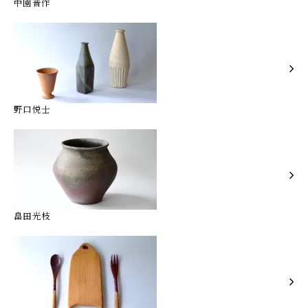
中園晋作
野口悦士
畠田光枝