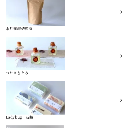
水月珈琲焙煎所
つたえさとみ
Ladybug 石鹸