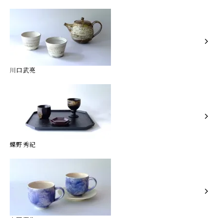
川口武亮
蝶野秀紀