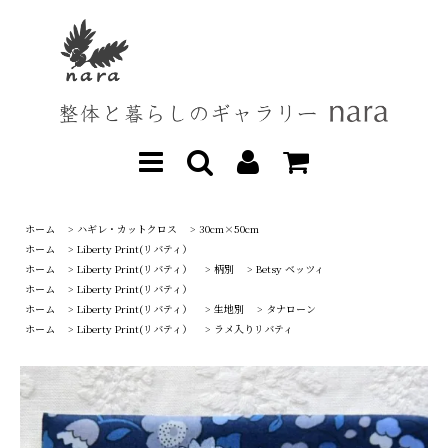
ホーム
>
ハギレ・カットクロス
>
30cm×50cm
ホーム
>
Liberty Print(リバティ）
ホーム
>
Liberty Print(リバティ）
>
柄別
>
Betsy ベッツィ
ホーム
>
Liberty Print(リバティ）
ホーム
>
Liberty Print(リバティ）
>
生地別
>
タナローン
ホーム
>
Liberty Print(リバティ）
>
ラメ入りリバティ