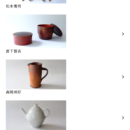
松本寛司
宮下智吉
森岡成好