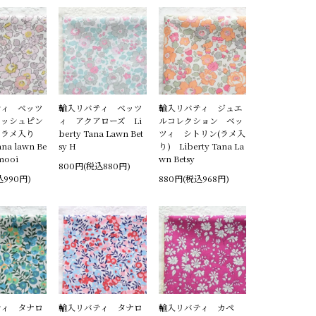
ティ ベッツ
輸入リバティ ベッツ
輸入リバティ ジュエ
イッシュピン
ィ アクアローズ Li
ルコレクション ベッ
ズラメ入り
berty Tana Lawn Bet
ツィ シトリン(ラメ入
ana lawn Be
sy H
り) Liberty Tana La
 mooi
wn Betsy
800円(税込880円)
込990円)
880円(税込968円)
ティ タナロ
輸入リバティ タナロ
輸入リバティ カペ