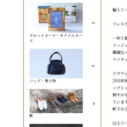
輸入リバ
フェステ
タロットカード・オラクルカー
一年で
ド
リージ
繊細な
リバテ
アデラ
201
バッグ・革小物
ッグシ
鮮やか
ていま
軒下の
靴
以上リ