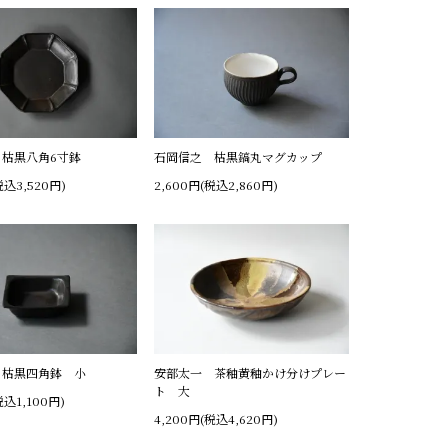
枯黒八角6寸鉢
石岡信之 枯黒鎬丸マグカップ
税込3,520円)
2,600円(税込2,860円)
 枯黒四角鉢 小
安部太一 茶釉黄釉かけ分けプレー
ト 大
税込1,100円)
4,200円(税込4,620円)