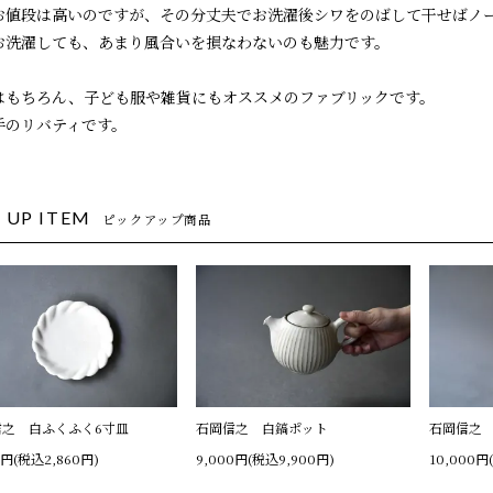
お値段は高いのですが、その分丈夫でお洗濯後シワをのばして干せばノ
お洗濯しても、あまり風合いを損なわないのも魅力です。
はもちろん、子ども服や雑貨にもオススメのファブリックです。
手のリバティです。
 UP ITEM
ピックアップ商品
信之 白ふくふく6寸皿
石岡信之 白鎬ポット
石岡信之
0円(税込2,860円)
9,000円(税込9,900円)
10,000円