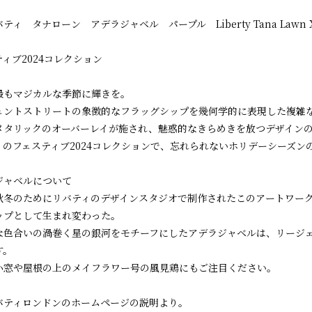
ティ タナローン アデラジャベル パープル Liberty Tana Lawn 
ィブ2024コレクション
最もマジカルな季節に輝きを。
ェントストリートの象徴的なフラッグシップを幾何学的に表現した複雑
メタリックのオーバーレイが施され、魅惑的なきらめきを放つデザイン
ィのフェスティブ2024コレクションで、忘れられないホリデーシーズン
ジャベルについて
1年秋冬のためにリバティのデザインスタジオで制作されたこのアートワー
ップとして生まれ変わった。
な色合いの渦巻く星の銀河をモチーフにしたアデラジャベルは、リージ
す。
小窓や屋根の上のメイフラワー号の風見鶏にもご注目ください。
バティロンドンのホームページの説明より。