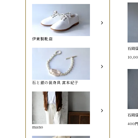
伊東製靴店
石岡
10,0
石と銀の装身具 宮本紀子
石岡
400
mano