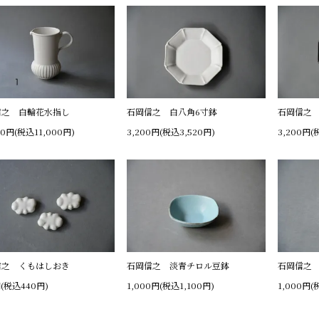
信之 白輪花水指し
石岡信之 白八角6寸鉢
石岡信之 
00円(税込11,000円)
3,200円(税込3,520円)
3,200円(
信之 くもはしおき
石岡信之 淡青チロル豆鉢
石岡信之
円(税込440円)
1,000円(税込1,100円)
1,000円(