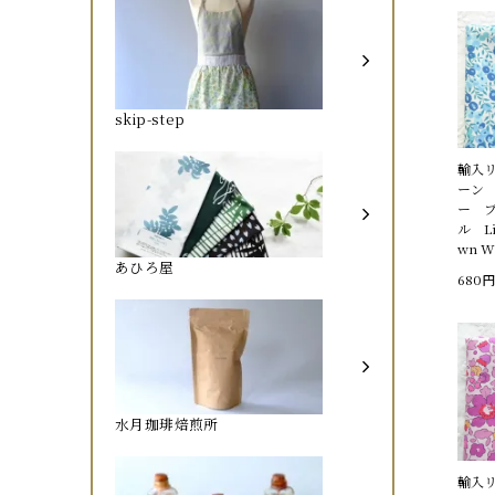
skip-step
輸入
ーン
ー 
ル Li
wn Wi
あひろ屋
680円
水月珈琲焙煎所
輸入