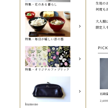
生地の
特集・花のある暮らし
何度も
大人服
限定入
特集・毎日が嬉しい漆の器
PICK
特集・オリジナルファブリック
石岡
2,60
kumono