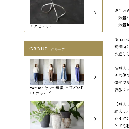
※こちら
「数量5
「数量
アクセサリー
※na
輸送時
GROUP
グループ
水通し
※輸入
さな傷
傷やプ
yamma ヤンマ産業 と HARAP
容赦く
PA はらっぱ
【輸入
輸入リ
シルク
とても