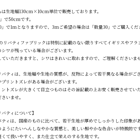
は生地幅130cm×10cm単位で販売しております。
」で50cmです。
10」で1mとなりますので、3mご希望の場合は「数量30」でご購入くだ
raのリバティファブリックは特別に記載のない限りすべてイギリスやフ
のシワが残っている場合がございます。
していただきますと、シワはきれいに取れますので、ご理解くださいま
リバティは、生地幅や生地の質感が、反物によって若干異なる場合がご
やプリントズレがある場合がございます。
リントズレが大きくて目立つものはその旨記載の上お安く販売させてい
ださいませ。
リバティについて】
バティは、国産のものに比べて、若干生地が厚めでしっかりした印象が
のようにたいへんしなやかな質感と、美しい鮮やかな色合いが特徴的で
軽くて扱いやすく、また仕立て栄えのする生地です。