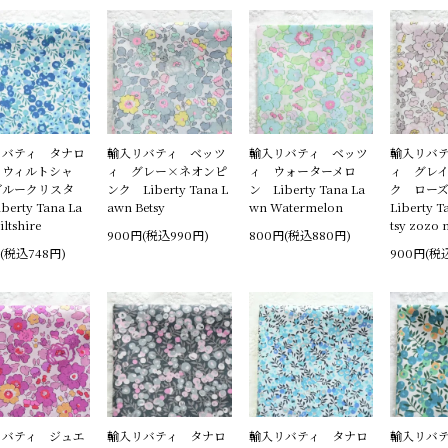
リバティ タナロ
輸入リバティ ベッツ
輸入リバティ ベッツ
輸入リバ
 ウィルトシャ
ィ グレー×ネオンピ
ィ ウォーターメロ
ィ グレ
ブルークリスタ
ンク Liberty Tana L
ン Liberty Tana La
ク ロー
berty Tana La
awn Betsy
wn Watermelon
Liberty T
ltshire
tsy zozo
900円(税込990円)
800円(税込880円)
(税込748円)
900円(税
リバティ ジュエ
輸入リバティ タナロ
輸入リバティ タナロ
輸入リバ