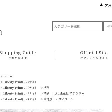
アカ
Shopping Guide
Official Site
ご利用ガイド
オフィシャルサイト
>
fabric
>
Liberty Print(リバティ）
>
Liberty Print(リバティ）
>
柄別
>
Liberty Print(リバティ）
>
柄別
>
Adelajda アデラジャ
>
Liberty Print(リバティ）
>
生地別
>
タナローン