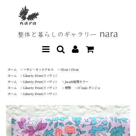
ホーム
>
ハギレ・カットクロス
>
15cm×15cm
ホーム
>
Liberty Print(リバティ）
ホーム
>
Liberty Print(リバティ）
>
jacadi起用カラー
ホーム
>
Liberty Print(リバティ）
>
柄別
>
D’Anjo ダンジョ
ホーム
>
Liberty Print(リバティ）