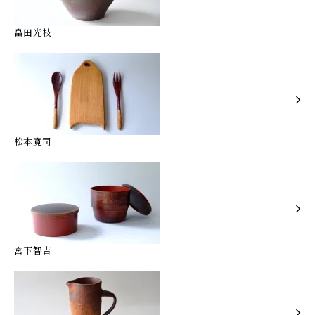
畠田光枝
松本寛司
宮下智吉