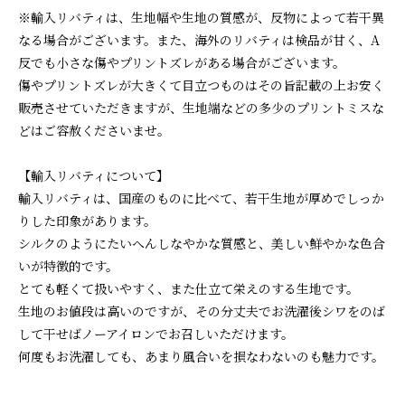
※輸入リバティは、生地幅や生地の質感が、反物によって若干異
なる場合がございます。また、海外のリバティは検品が甘く、A
反でも小さな傷やプリントズレがある場合がございます。
傷やプリントズレが大きくて目立つものはその旨記載の上お安く
販売させていただきますが、生地端などの多少のプリントミスな
どはご容赦くださいませ。
【輸入リバティについて】
輸入リバティは、国産のものに比べて、若干生地が厚めでしっか
りした印象があります。
シルクのようにたいへんしなやかな質感と、美しい鮮やかな色合
いが特徴的です。
とても軽くて扱いやすく、また仕立て栄えのする生地です。
生地のお値段は高いのですが、その分丈夫でお洗濯後シワをのば
して干せばノーアイロンでお召しいただけます。
何度もお洗濯しても、あまり風合いを損なわないのも魅力です。