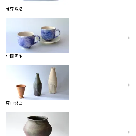
蝶野秀紀
中園晋作
野口悦士