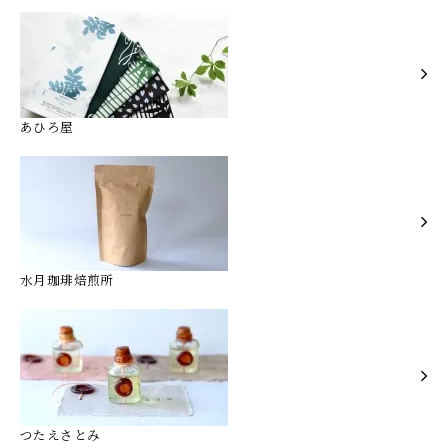
あひろ屋
水月珈琲焙煎所
つたえさとみ