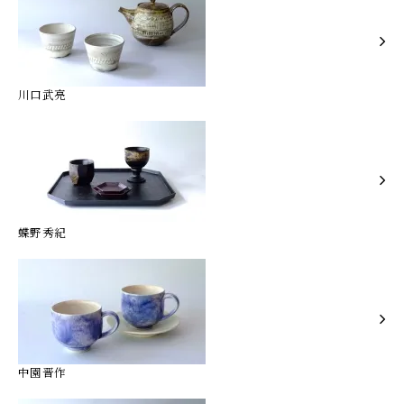
川口武亮
蝶野秀紀
中園晋作