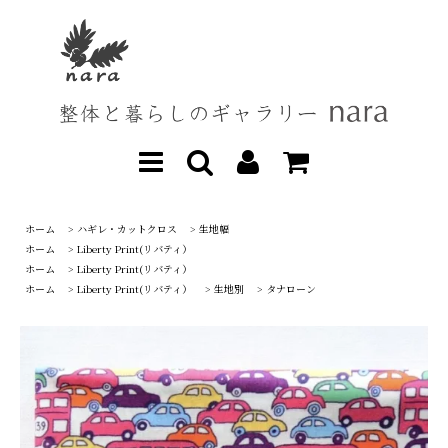
ホーム
>
ハギレ・カットクロス
>
生地幅
ホーム
>
Liberty Print(リバティ）
ホーム
>
Liberty Print(リバティ）
ホーム
>
Liberty Print(リバティ）
>
生地別
>
タナローン