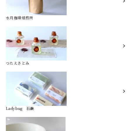
水月珈琲焙煎所
つたえさとみ
Ladybug 石鹸