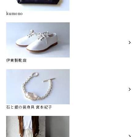
kumono
伊東製靴店
石と銀の装身具 宮本紀子