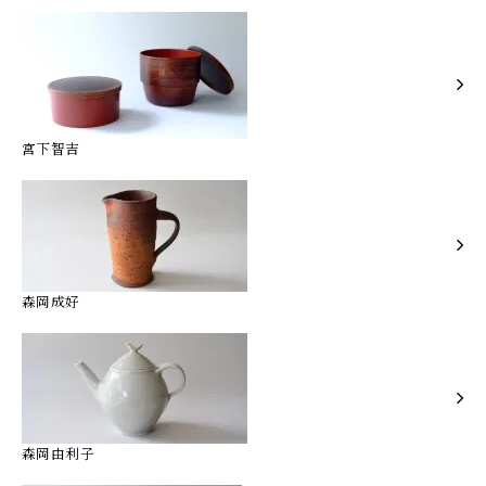
宮下智吉
森岡成好
森岡由利子