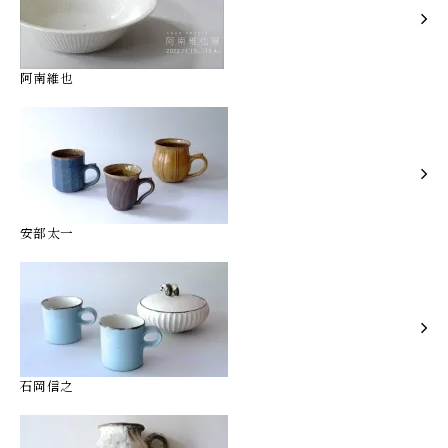
阿南維也
安部太一
石岡信之