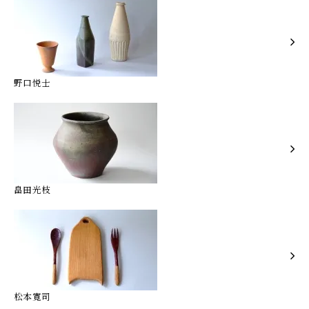
野口悦士
畠田光枝
松本寛司