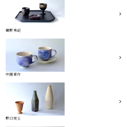
蝶野秀紀
中園晋作
野口悦士