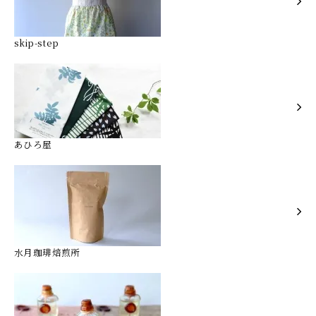
skip-step
あひろ屋
水月珈琲焙煎所