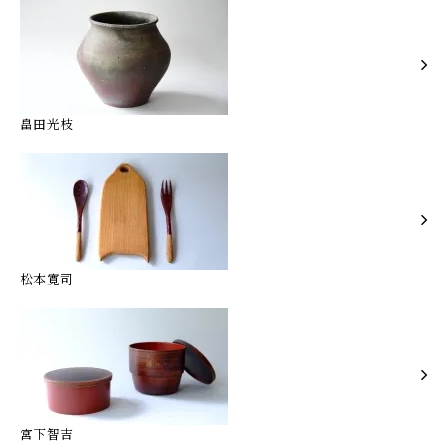
畠田光枝
松本寛司
宮下智吉