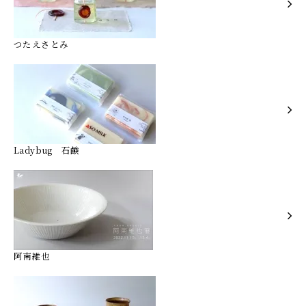
つたえさとみ
Ladybug 石鹸
阿南維也