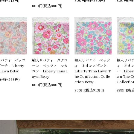
(税込913円)
800円(税込880円)
800円(税
800円(税込880円)
リバティ ベッツ
輸入リバティ タナロ
輸入リバティ ベッツ
輸入リバ
ーチ Liberty
ーン ベッツィ マカ
ィ ネオン×ピンク
ィ ネオ
Lawn Betsy
ロン Liberty Tana L
Liberty Tana Lawn T
ー Libert
awn Betsy
he Confection Colle
wn The C
(税込968円)
ction Betsy
Collectio
800円(税込880円)
830円(税込913円)
880円(税