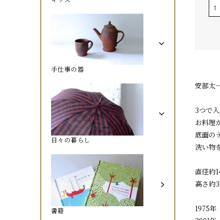
手仕事の器
安部太
3つで
お料理
底面の
日々の暮らし
洗い物
直径約1
高さ約3
197
書籍