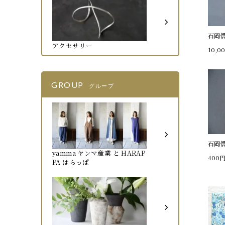
石岡
アクセサリー
10,0
GROUP
グループ
石岡
yamma ヤンマ産業 と HARAP
400
PA はらっぱ