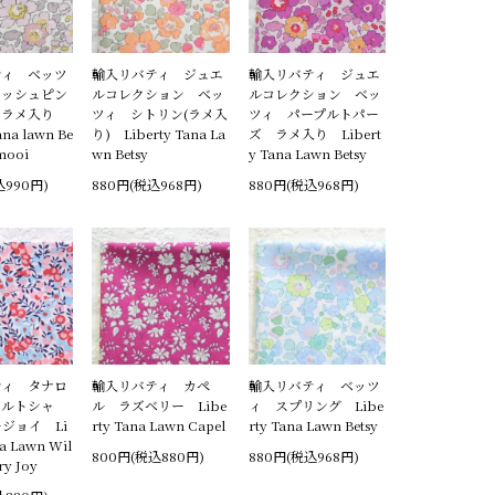
ティ ベッツ
輸入リバティ ジュエ
輸入リバティ ジュエ
イッシュピン
ルコレクション ベッ
ルコレクション ベッ
ズラメ入り
ツィ シトリン(ラメ入
ツィ パープルトパー
ana lawn Be
り) Liberty Tana La
ズ ラメ入り Libert
 mooi
wn Betsy
y Tana Lawn Betsy
込990円)
880円(税込968円)
880円(税込968円)
ティ タナロ
輸入リバティ カペ
輸入リバティ ベッツ
ィルトシャ
ル ラズベリー Libe
ィ スプリング Libe
ジョイ Li
rty Tana Lawn Capel
rty Tana Lawn Betsy
na Lawn Wil
800円(税込880円)
880円(税込968円)
ry Joy