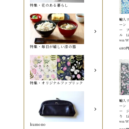
特集・花のある暮らし
輸入
ーン
ー 
ル Li
wn Wi
特集・毎日が嬉しい漆の器
680円
特集・オリジナルファブリック
輸入
ーン
ー 
り Li
wn Wi
kumono