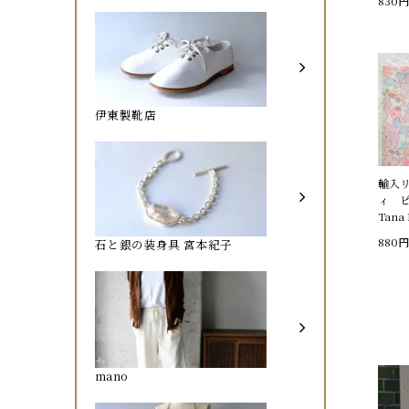
830円
伊東製靴店
輸入
ィ ピ
Tana 
880円
石と銀の装身具 宮本紀子
mano