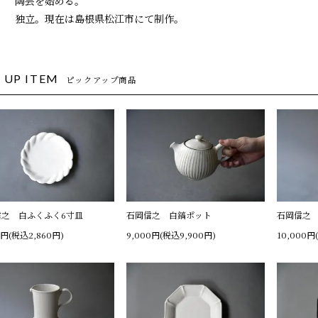
1年 陶芸を始める。
0年 独立。現在は島根県松江市にて制作。
 UP ITEM
ピックアップ商品
信之 白ふくふく6寸皿
石岡信之 白鎬ポット
石岡信之
0円(税込2,860円)
9,000円(税込9,900円)
10,000円