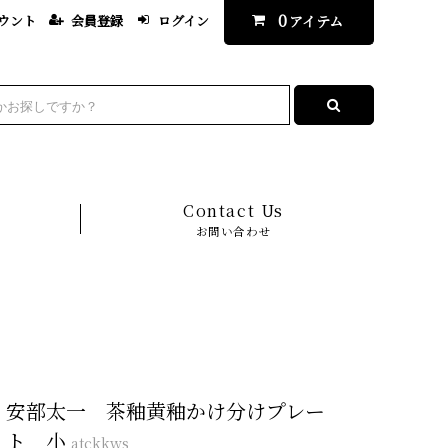
0
ウント
会員登録
ログイン
アイテム
Contact Us
お問い合わせ
安部太一 茶釉黄釉かけ分けプレー
ト 小
atckkws