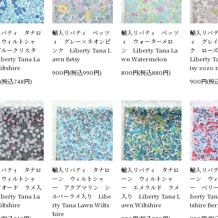
リバティ タナロ
輸入リバティ ベッツ
輸入リバティ ベッツ
輸入リバ
 ウィルトシャ
ィ グレー×ネオンピ
ィ ウォーターメロ
ィ グレ
ブルークリスタ
ンク Liberty Tana L
ン Liberty Tana La
ク ロー
berty Tana La
awn Betsy
wn Watermelon
Liberty T
ltshire
tsy zozo
900円(税込990円)
800円(税込880円)
(税込748円)
900円(税
リバティ タナロ
輸入リバティ タナロ
輸入リバティ タナロ
輸入リバ
 ウィルトシャ
ーン ウィルトシャ
ーン ウィルトシャ
ーン ウ
ジオード ラメ入
ー アクアマリン シ
ー エメラルド ラメ
ー ベリー
berty Tana La
ルバーラメ入り Libe
入り Liberty Tana L
berty Ta
ltshire
rty Tana Lawn Wilts
awn Wiltshire
tshire Ber
hire