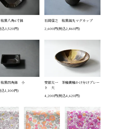
枯黒八角6寸鉢
石岡信之 枯黒鎬丸マグカップ
税込3,520円)
2,600円(税込2,860円)
 枯黒四角鉢 小
安部太一 茶釉黄釉かけ分けプレー
ト 大
税込1,100円)
4,200円(税込4,620円)