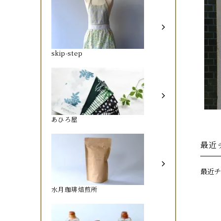
skip-step
あひろ屋
最近
最近チ
水月珈琲焙煎所