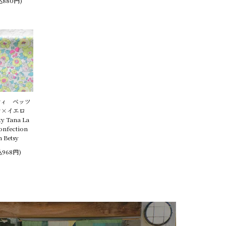
込880円)
ティ ベッツ
ン×イエロ
y Tana La
onfection
n Betsy
込968円)