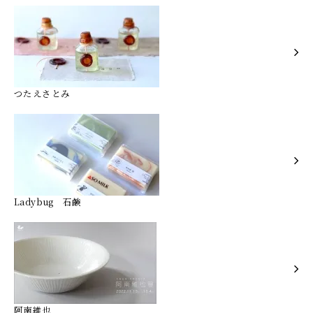
つたえさとみ
Ladybug 石鹸
阿南維也