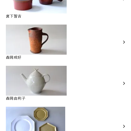
宮下智吉
森岡成好
森岡由利子