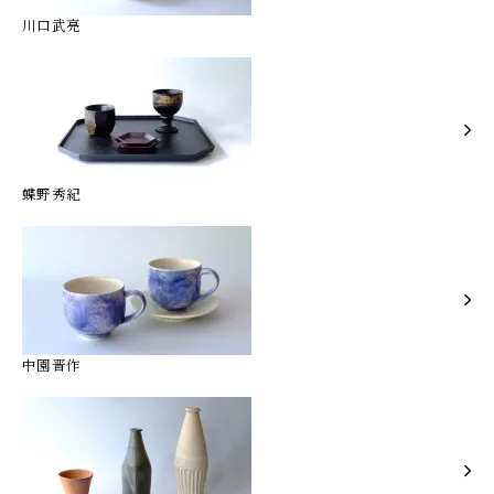
川口武亮
蝶野秀紀
中園晋作