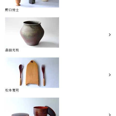
野口悦士
畠田光枝
松本寛司