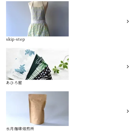
skip-step
あひろ屋
水月珈琲焙煎所