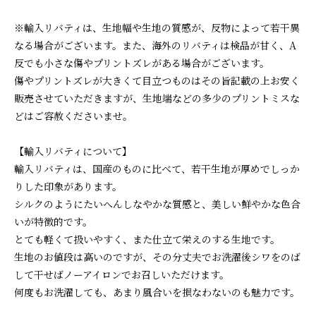
※輸入リバティは、生地幅や生地の質感が、反物によって若干異
なる場合がございます。また、海外のリバティは検品が甘く、A
反でも小さな傷やプリントズレがある場合がございます。
傷やプリントズレが大きくて目立つものはその旨記載の上お安く
販売させていただきますが、生地端などの多少のプリントミスな
どはご容赦くださいませ。
【輸入リバティについて】
輸入リバティは、国産のものに比べて、若干生地が厚めでしっか
りした印象があります。
シルクのようにたいへんしなやかな質感と、美しい鮮やかな色合
いが特徴的です。
とても軽くて扱いやすく、また仕立て栄えのする生地です。
生地のお値段は高いのですが、その分丈夫でお洗濯後シワをのば
して干せばノーアイロンでお召しいただけます。
何度もお洗濯しても、あまり風合いを損なわないのも魅力です。