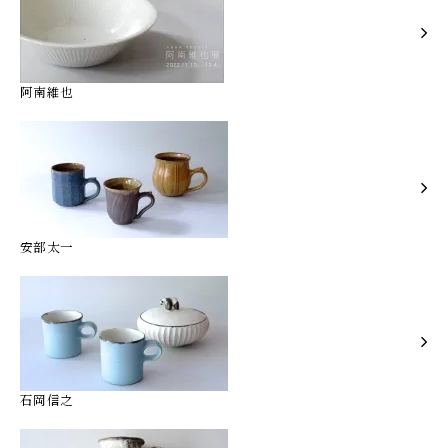
阿南維也
安部太一
石岡信之