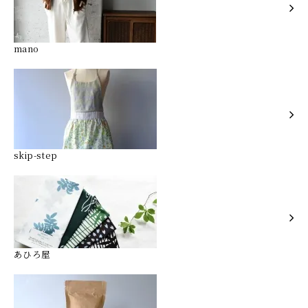
mano
skip-step
あひろ屋