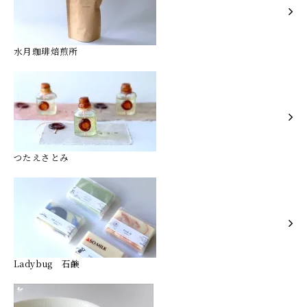
水月珈琲焙煎所
つたえさとみ
Ladybug 石鹸