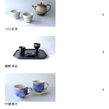
川口武亮
蝶野秀紀
中園晋作