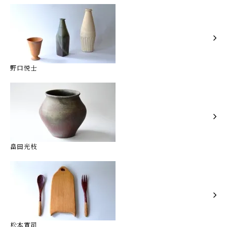
野口悦士
畠田光枝
松本寛司