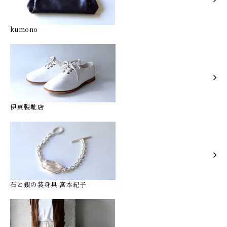
kumono
伊東製靴店
石と銀の装身具 宮本紀子