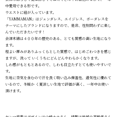
中愛用できる形です。
ウエストに紐が入っています。
「YAMMAMAN」はジェンダレス、エイジレス、ボーダレスを
テーマにしたブランドになりますので、是非、性別問わずに楽し
んでいただきたいです！
会津木綿は４００年の歴史のある、とても質感の高い生地になり
ます。
程よい厚みがありふっくらとした質感で、はじめごわつきを感じ
ますが、洗って いくうちにどんどんやわらかくなります。
しわ感がもともとあるので、しわも目立たずとても使いやすいで
す。
生地に空気を含むので汗を良く吸い込み保温性、通気性に優れて
いるので、冬暖か く夏涼しい生地で評価が高く、一年中お使い
頂けます。
ヤンマ産業はデザインは山崎ナナさん、縫製は地域の高齢者さん