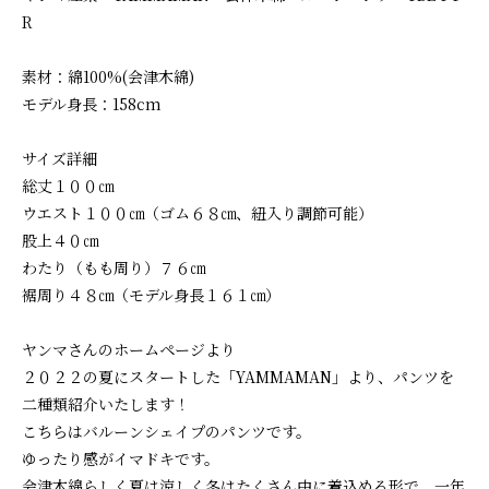
R
素材：綿100%(会津木綿)
モデル身長：158cm
サイズ詳細
総丈１００㎝
ウエスト１００㎝（ゴム６８㎝、紐入り調節可能）
股上４０㎝
わたり（もも周り）７６㎝
裾周り４８㎝（モデル身長１６１㎝）
ヤンマさんのホームページより
２０２２の夏にスタートした「YAMMAMAN」より、パンツを
二種類紹介いたします！
こちらはバルーンシェイプのパンツです。
ゆったり感がイマドキです。
会津木綿らしく夏は涼しく冬はたくさん中に着込める形で、一年