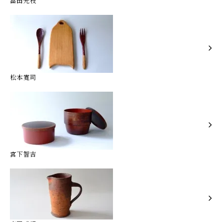
畠田光枝
松本寛司
宮下智吉