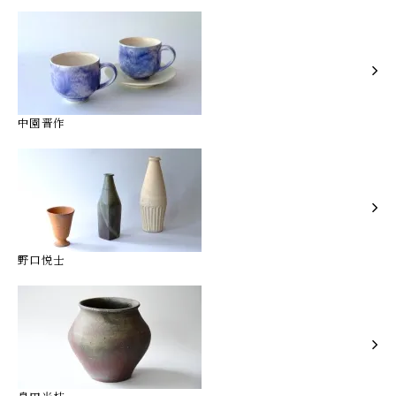
中園晋作
野口悦士