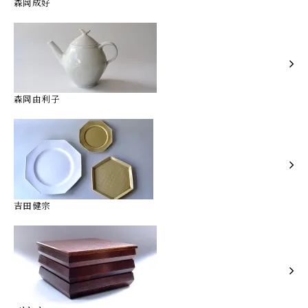
森岡成好
森岡由利子
吉田健宗