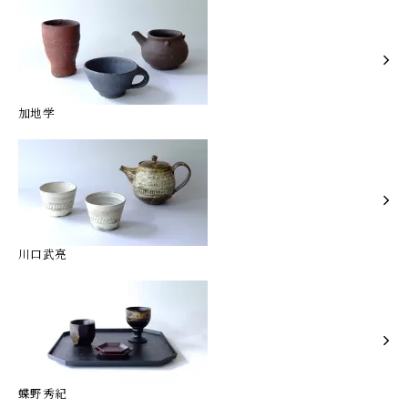
加地学
川口武亮
蝶野秀紀