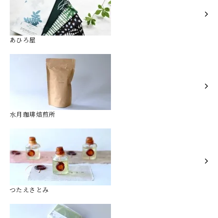
あひろ屋
水月珈琲焙煎所
つたえさとみ