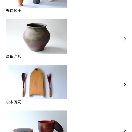
野口悦士
畠田光枝
松本寛司