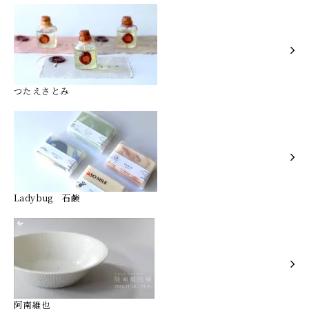
つたえさとみ
Ladybug 石鹸
阿南維也