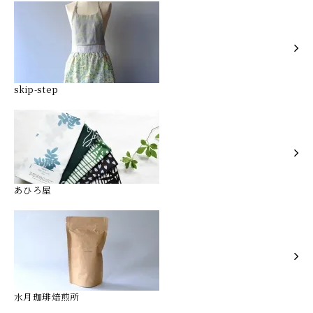
skip-step
あひろ屋
水月珈琲焙煎所