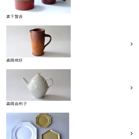
宮下智吉
森岡成好
森岡由利子