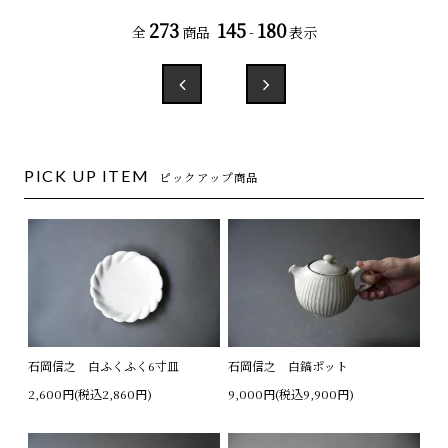
273
145
180
全
商品
-
表示
PICK UP ITEM
ピックアップ商品
石岡信之 白ふくふく6寸皿
石岡信之 白鎬ポット
2,600円(税込2,860円)
9,000円(税込9,900円)