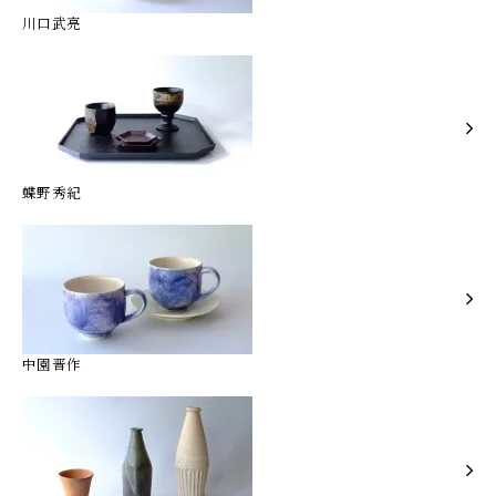
川口武亮
蝶野秀紀
中園晋作